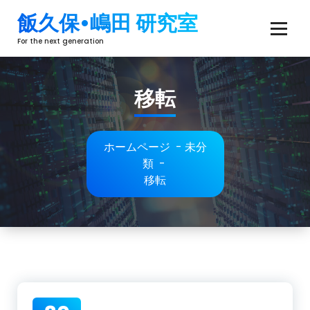
コ
飯久保•嶋田 研究室
ン
テ
For the next generation
ン
ツ
へ
移転
ス
キ
ッ
ホームページ
-
未分
プ
類
-
移転