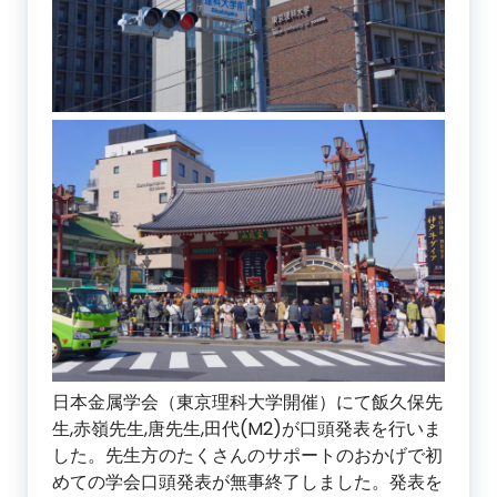
日本金属学会（東京理科大学開催）にて飯久保先
生,赤嶺先生,唐先生,田代(M2)が口頭発表を行いま
した。先生方のたくさんのサポートのおかげで初
めての学会口頭発表が無事終了しました。発表を