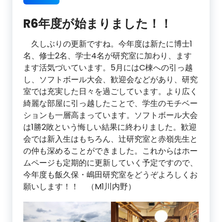
R6年度が始まりました！！
久しぶりの更新ですね。今年度は新たに博士1
名、修士2名、学士4名が研究室に加わり、ます
ます活気づいています。5月にはC棟への引っ越
し、ソフトボール大会、歓迎会などがあり、研究
室では充実した日々を過ごしています。より広く
綺麗な部屋に引っ越したことで、学生のモチベー
ションも一層高まっています。ソフトボール大会
は1勝2敗という悔しい結果に終わりました。歓迎
会では新入生はもちろん、辻研究室と赤嶺先生と
の仲も深めることができました。これからはホー
ムページも定期的に更新していく予定ですので、
今年度も飯久保・嶋田研究室をどうぞよろしくお
願いします！！ （M1川内野）