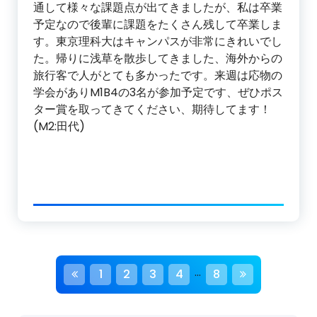
通して様々な課題点が出てきましたが、私は卒業
予定なので後輩に課題をたくさん残して卒業しま
す。東京理科大はキャンパスが非常にきれいでし
た。帰りに浅草を散歩してきました、海外からの
旅行客で人がとても多かったです。来週は応物の
学会がありM1B4の3名が参加予定です、ぜひポス
ター賞を取ってきてください、期待してます！
(M2:田代)
投
…
1
2
3
4
8
稿