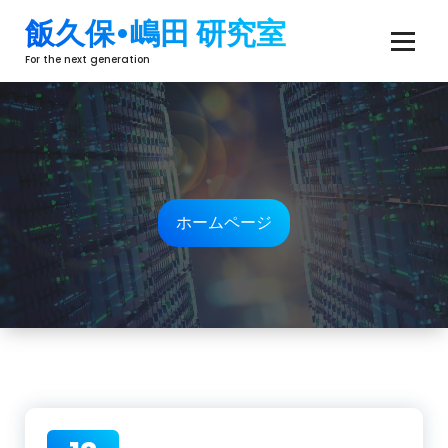
コ
飯久保•嶋田 研究室
ン
テ
For the next generation
ン
ツ
へ
ス
キ
ッ
ホームページ
プ