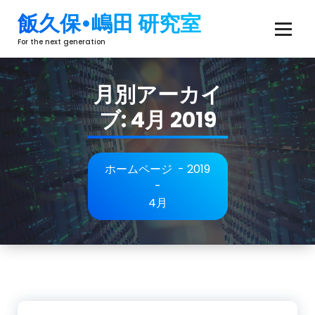
コ
飯久保•嶋田 研究室
ン
テ
For the next generation
ン
ツ
月別アーカイ
へ
ス
ブ: 4月 2019
キ
ッ
プ
ホームページ
-
2019
-
4月